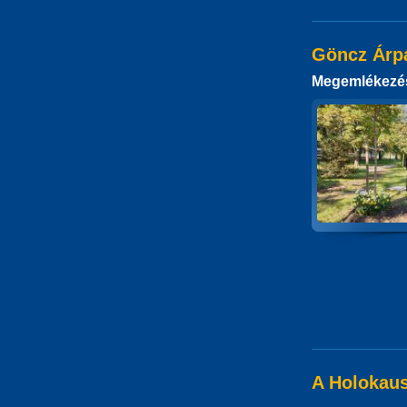
Göncz Árpá
Megemlékezé
A Holokau