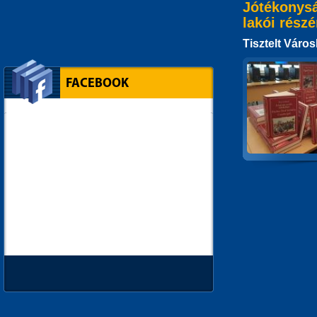
Jótékonysá
lakói részé
Tisztelt Város
FACEBOOK