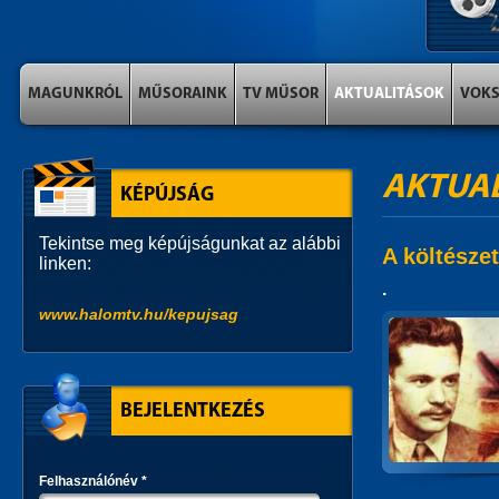
MAGUNKRÓL
MŰSORAINK
TV MŰSOR
AKTUALITÁSOK
VOK
AKTUA
KÉPÚJSÁG
Tekintse meg képújságunkat az alábbi
A költésze
linken:
.
www.halomtv.hu/kepujsag
BEJELENTKEZÉS
Felhasználónév
*