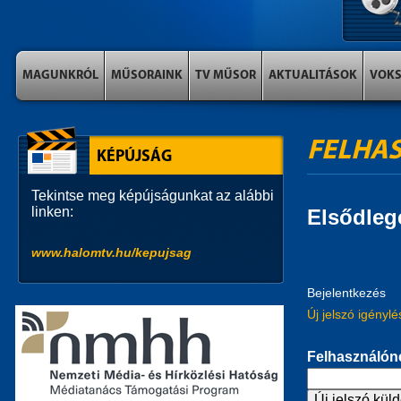
MAGUNKRÓL
MŰSORAINK
TV MŰSOR
AKTUALITÁSOK
VOK
FELHAS
KÉPÚJSÁG
Tekintse meg képújságunkat az alábbi
linken:
Elsődleg
www.halomtv.hu/kepujsag
Bejelentkezés
Új jelszó igényl
Felhasználón