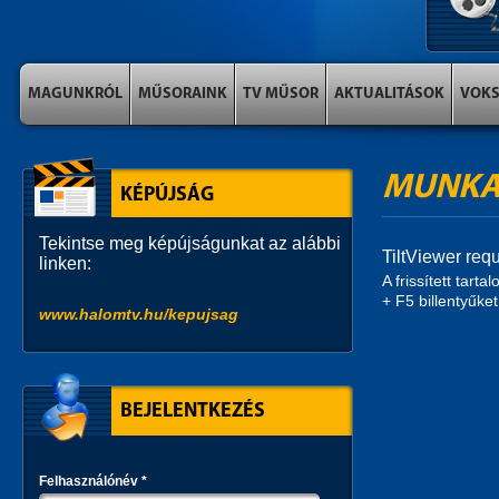
MAGUNKRÓL
MŰSORAINK
TV MŰSOR
AKTUALITÁSOK
VOK
MUNKA
KÉPÚJSÁG
Tekintse meg képújságunkat az alábbi
TiltViewer requ
linken:
A frissített tar
+ F5 billentyűket
www.halomtv.hu/kepujsag
BEJELENTKEZÉS
Felhasználónév
*