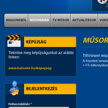
MAGUNKRÓL
MŰSORAINK
TV MŰSOR
AKTUALITÁSOK
VOK
MŰSOR
KÉPÚJSÁG
Tekintse meg képújságunkat az alábbi
TiltViewer requ
linken:
A frissített tar
+ F5 billentyűket
www.halomtv.hu/kepujsag
BEJELENTKEZÉS
Felhasználónév
*