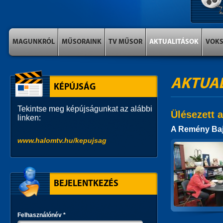
MAGUNKRÓL
MŰSORAINK
TV MŰSOR
AKTUALITÁSOK
VOK
AKTUA
KÉPÚJSÁG
Tekintse meg képújságunkat az alábbi
Ülésezett 
linken:
A Remény Bajn
www.halomtv.hu/kepujsag
BEJELENTKEZÉS
Felhasználónév
*