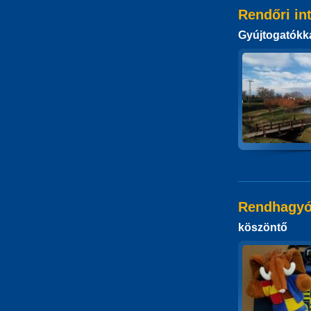
Rendőri in
Gyújtogatókka
Rendhagyó
köszöntő