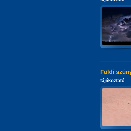
Földi szún
tájékoztató