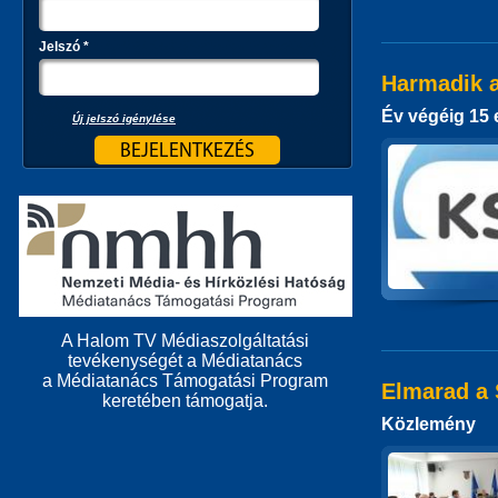
Jelszó
*
Harmadik a
Év végéig 15 
Új jelszó igénylése
A Halom TV Médiaszolgáltatási
tevékenységét a Médiatanács
a Médiatanács Támogatási Program
Elmarad a 
keretében támogatja.
Közlemény