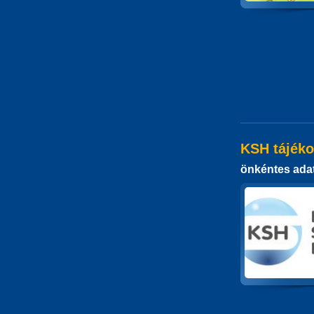
KSH tájéko
önkéntes adat