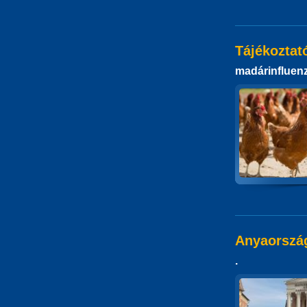
Tájékoztató
madárinfluen
Anyaország
.