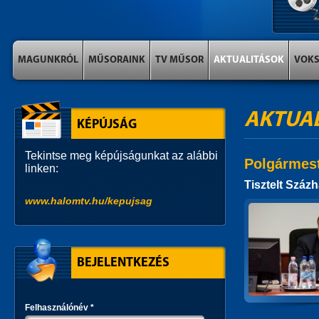
MAGUNKRÓL
MŰSORAINK
TV MŰSOR
AKTUALITÁSOK
VOK
AKTUA
KÉPÚJSÁG
Tekintse meg képújságunkat az alábbi
Polgármes
linken:
Tisztelt Száz
www.halomtv.hu/kepujsag
BEJELENTKEZÉS
Felhasználónév
*