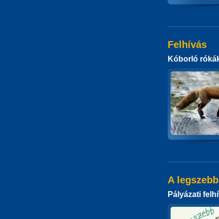
Felhívás
Kóborló róká
A legszebb
Pályázati felh