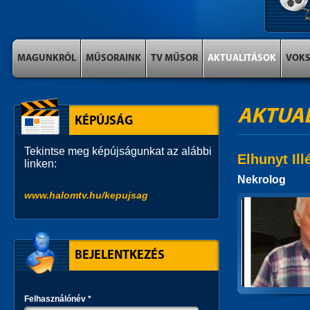
MAGUNKRÓL
MŰSORAINK
TV MŰSOR
AKTUALITÁSOK
VOK
AKTUA
KÉPÚJSÁG
Tekintse meg képújságunkat az alábbi
Elhunyt Ill
linken:
Nekrolog
www.halomtv.hu/kepujsag
BEJELENTKEZÉS
Felhasználónév
*