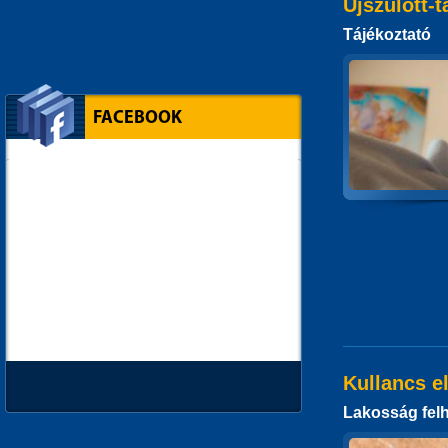
Újszülött-
Tájékoztató
FACEBOOK
Kullancs e
Lakosság felh