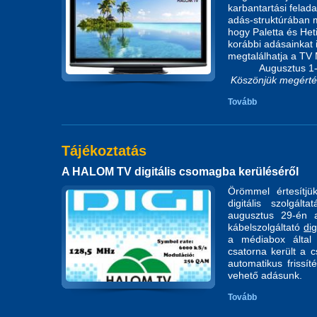
karbantartási felad
adás-struktúrában m
hogy Paletta és Het
korábbi adásainkat i
megtalálhatja
Augusztus 1-től 
Köszönjük megérté
Tovább
Tájékoztatás
A HALOM TV digitális csomagba kerüléséről
Örömmel értesítj
digitális szolgál
augusztus 29-én
kábelszolgáltató
dig
a médiabox által
csatorna került a 
automatikus frissí
vehető adásunk.
Tovább