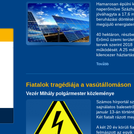
Hamarosan épülni 
naperőműve Százha
jóváhagyta a 17,6 
beruházási döntésé
megújuló energiater
40 hektáron, részb
Erőmű üzemi terület
tervek szerint 201
működését. A 25 mil
kilencezer háztartás
Tovább
Fiatalok tragédiája a vasútállomáson
Vezér Mihály polgármester közleménye
Számos hírportál sz
sajnálatos balesetr
január 13-án történ
Két fiatalt rázott m
A két 20 év körüli fi
felmászott az egyik 