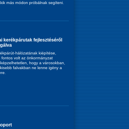
ik más módon próbálnak segíteni.
i kerékpárutak fejlesztéséről
agálva
ékpárút-hálózatának kiépítése,
is fontos volt az önkormányzat
képzelhetetlen, hogy a városokban,
kisebb falvakban ne lenne igény a
ére.
oport