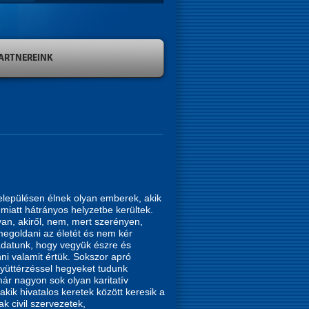
ARTNEREINK
elepülésen élnek olyan emberek, akik
 miatt hátrányos helyzetbe kerültek.
van, akiről, nem, mert szerényen,
egoldani az életét és nem kér
ladatunk, hogy vegyük észre és
nni valamit értük. Sokszor apró
yüttérzéssel hegyeket tudunk
r nagyon sok olyan karitatív
kik hivatalos keretek között keresik a
k civil szervezetek,