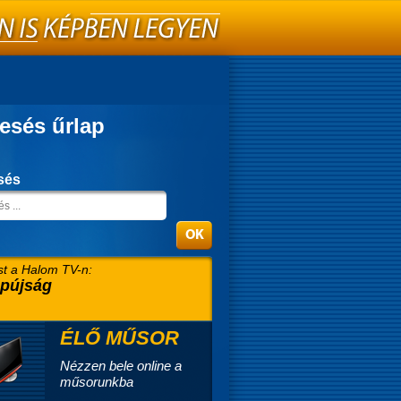
esés űrlap
sés
t a Halom TV-n:
pújság
ÉLŐ MŰSOR
Nézzen bele online a
műsorunkba