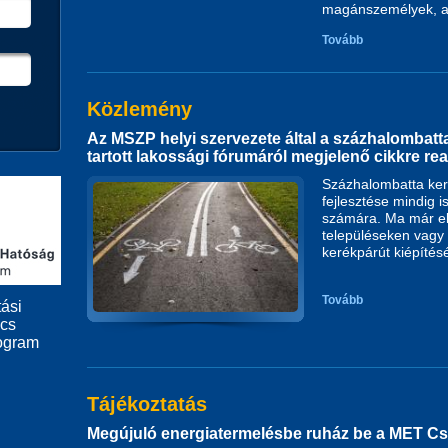
magánszemélyek, ak
Tovább
Közlemény
Az MSZP helyi szervezete által a százhalombatta
tartott lakossági fórumáról megjelenő cikkre re
Százhalombatta ker
fejlesztése mindig 
számára. Ma már el
településeken vagy 
kerékpárút kiépítés
Tovább
ási
ács
ogram
Tájékoztatás
Megújuló energiatermelésbe ruház be a MET Cs