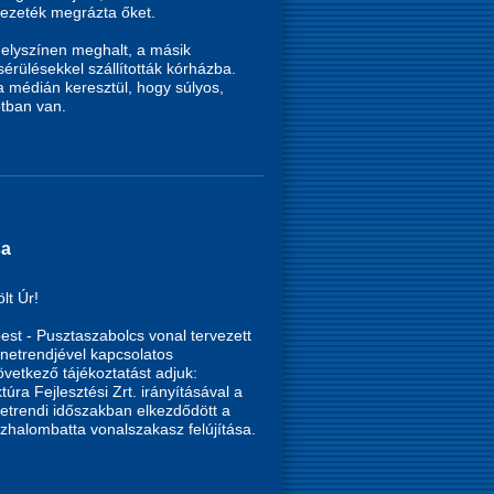
ezeték megrázta őket.
helyszínen meghalt, a másik
sérülésekkel szállították kórházba.
a médián keresztül, hogy súlyos,
otban van.
sa
ölt Úr!
st - Pusztaszabolcs vonal tervezett
enetrendjével kapcsolatos
etkező tájékoztatást adjuk:
túra Fejlesztési Zrt. irányításával a
etrendi időszakban elkezdődött a
zhalombatta vonalszakasz felújítása.