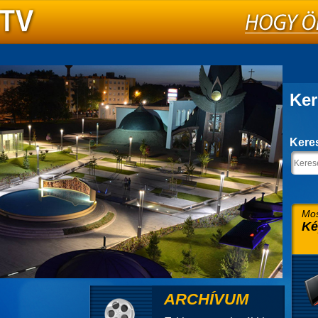
Ker
Kere
Mos
Ké
ARCHÍVUM