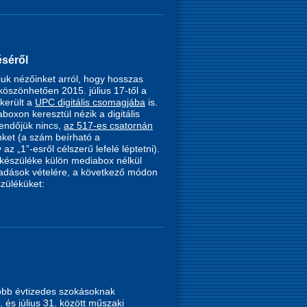
éséről
uk nézőinket arról, hogy hosszas
köszönhetően 2015. július 17-től a
került a
UPC digitális csomagjába
is.
boxon keresztül nézik a digitális
endőjük nincs,
az 517-es csatornán
ket (a szám beírható a
az „1”-esről célszerű lefelé léptetni).
 készüléke külön mediabox nélkül
s adások vételére, a következő módon
züléküket:
több évtizedes szokásoknak
. és július 31. között műszaki