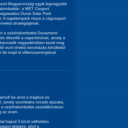
kezd Magyarország egyik legnagyobb
lombattán: a MET Csoport
megawattos Dunai Solar Park
t. A napelempark része a cégcsoport
melési stratégiájának.
en a százhalombattai Dunamenti
én létesítik a naperőművet, amely a
8 harmadik negyedévében kezdi meg
lió euró értékű beruházás körülbelül
t lát majd el villamosenergiával.
ámolt be arról a tragikus és
ől, amely szombatra virradó éjszaka,
t a százhalombattai vasútállomáson.
eg az áram.
atal hajnal 3 körül vélhetően
vagon tetejére, ahol a