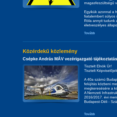
magasfeszültségű v
Egyikük azonnal a 
fiatalembert súlyos 
Róla annyit tudunk 
életveszélyes állap
Tovább
Közérdekű közlemény
Csépke András MÁV vezérigazgató tájékoztatá
Tisztelt Elnök Úr!
Tisztelt Képviselőjel
A 40a számú Budape
felújítás közbeni m
megkeresésére a köv
A Nemzeti Infrastruk
2016/2017. évi men
Budapest-Déli - Szá
Tovább