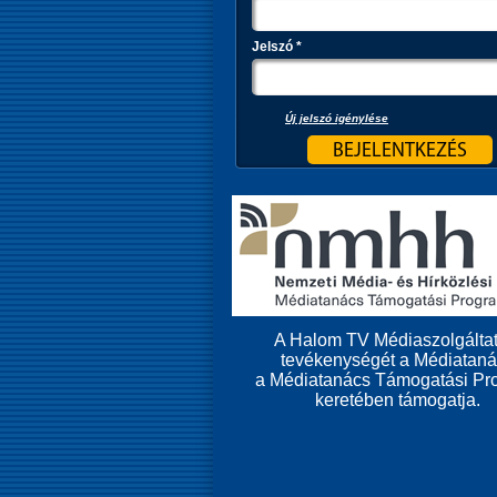
Jelszó
*
Új jelszó igénylése
A Halom TV Médiaszolgáltat
tevékenységét a Médiatan
a Médiatanács Támogatási Pr
keretében támogatja.