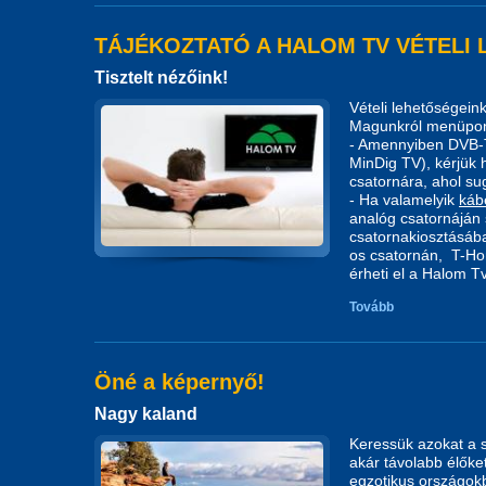
TÁJÉKOZTATÓ A HALOM TV VÉTELI
Tisztelt nézőink!
Vételi lehetőségein
Magunkról menüpont
- Amennyiben DVB-T 
MinDig TV), kérjük h
csatornára, ahol sugá
- Ha valamelyik
káb
analóg csatornáján 
csatornakiosztásáb
os csatornán, T-Ho
érheti el a Halom T
Tovább
Öné a képernyő!
Nagy kaland
Keressük azokat a 
akár távolabb élőke
egzotikus országokba