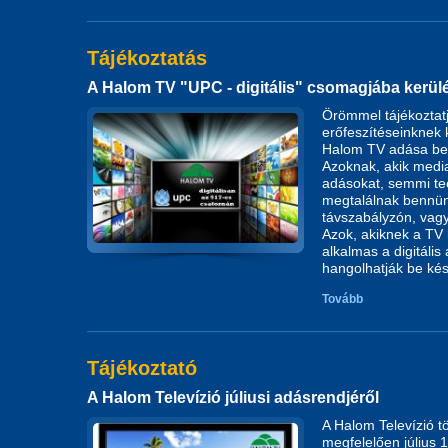
Tájékoztatás
A Halom TV "UPC - digitális" csomagjába kerül
Örömmel tájékoztatj
erőfeszítéseinknek 
Halom TV adása be
Azoknak, akik media
adásokat, semmi te
megtalálnak bennün
távszabályzón, vagy 
Azok, akiknek a TV
alkalmas a digitáli
hangolhatják be kés
Tovább
Tájékoztató
A Halom Televízió júliusi adásrendjéről
A Halom Televízió 
megfelelően július 1