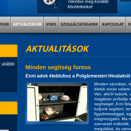
Tekintse meg korábbi
felvételeinket
ŰSOR
AKTUALITÁSOK
VOKS
SZOLGÁLTATÁSAINK
KAPCSOLAT
P
AKTUALITÁSOK
 alábbi
Minden segítség fontos
Enni adok ételdoboz a Polgármesteri Hivatalnál
Minden városban, t
életük során valami
Van, akiről tudunk, 
magában próbálja m
segítséget. A mi fe
tudjunk segíteni, te
figyelmességgel, eg
megmozgatni. Ma má
szervezet működik, a
megoldást, és vanna