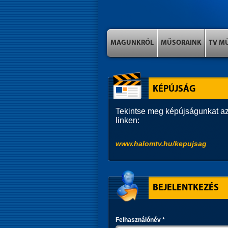
MAGUNKRÓL
MŰSORAINK
TV M
KÉPÚJSÁG
Tekintse meg képújságunkat az
linken:
www.halomtv.hu/kepujsag
BEJELENTKEZÉS
Felhasználónév
*