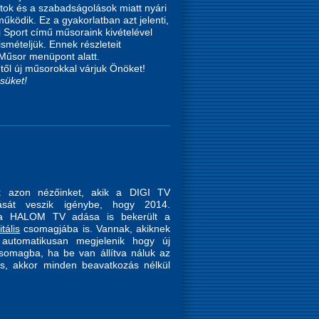
atok és a szabadságolások miatt nyári
űködik. Ez a gyakorlatban azt jelenti,
i Sport című műsoraink kivételével
smételjük. Ennek részleteit
 a TV Műsor menüpont alatt.
új műsorokkal várjuk Önöket!
süket!
ük azon nézőinket, akik a DIGI TV
tatását veszik igénybe, hogy 2014.
 a HALOM TV adása is bekerült a
itális
csomagjába is. Vannak, akiknek
 automatikusan megjelenik hogy új
csomagba, ha be van állítva náluk az
tés, akkor minden beavatkozás nélkül