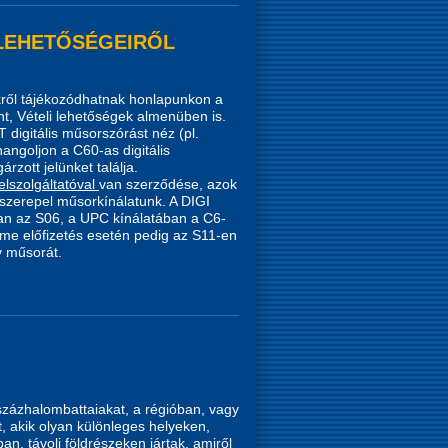
 LEHETŐSÉGEIRŐL
kről tájékozódhatnak honlapunkon a
, Vételi lehetőségek almenüben is.
digitális műsorszórást néz (pl.
angoljon a C60-as digitális
rzott jelünket találja.
elszolgáltatóval
van szerződése, azok
szerepel műsorkínálatunk. A DIGI
an az S06, a UPC kínálatában a C6-
me előfizetés esetén pedig az S11-en
v műsorát.
százhalombattaiakat, a régióban, vagy
t, akik olyan különleges helyeken,
n, távoli földrészeken jártak, amiről