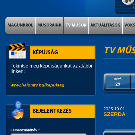
MAGUNKRÓL
MŰSORAINK
TV MŰSOR
AKTUALITÁSOK
VOK
TV MŰ
KÉPÚJSÁG
Tekintse meg képújságunkat az alábbi
linken:
hétfő
29
www.halomtv.hu/kepujsag
2025.10.01.
BEJELENTKEZÉS
SZERDA
Felhasználónév
*