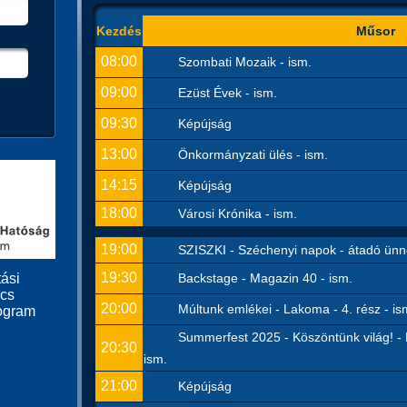
Kezdés
Műsor
08:00
Szombati Mozaik - ism.
09:00
Ezüst Évek - ism.
09:30
Képújság
13:00
Önkormányzati ülés - ism.
14:15
Képújság
18:00
Városi Krónika - ism.
19:00
SZISZKI - Széchenyi napok - átadó ünn
19:30
Backstage - Magazin 40 - ism.
ási
ács
20:00
Múltunk emlékei - Lakoma - 4. rész - is
ogram
Summerfest 2025 - Köszöntünk világ! - 
20:30
ism.
21:00
Képújság