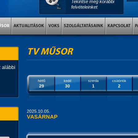
Tekintse meg korábbi
felvételeinket
ŰSOR
AKTUALITÁSOK
VOKS
SZOLGÁLTATÁSAINK
KAPCSOLAT
P
TV MŰSOR
 alábbi
hétfő
kedd
szerda
csütörtök
29
30
1
2
2025.10.05.
VASÁRNAP