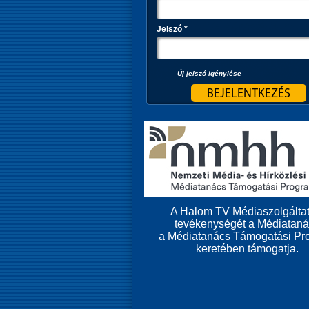
Jelszó
*
Új jelszó igénylése
A Halom TV Médiaszolgáltat
tevékenységét a Médiatan
a Médiatanács Támogatási Pr
keretében támogatja.