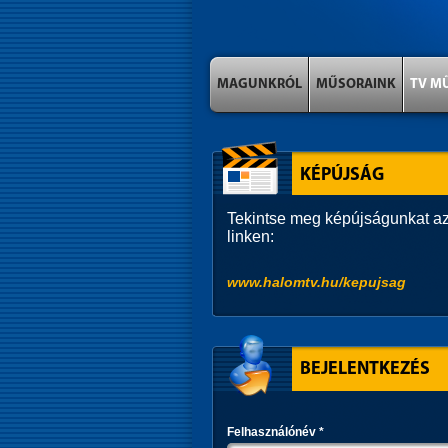
MAGUNKRÓL
MŰSORAINK
TV M
KÉPÚJSÁG
Tekintse meg képújságunkat az
linken:
www.halomtv.hu/kepujsag
BEJELENTKEZÉS
Felhasználónév
*