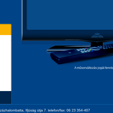
A műsorváltozás jogát fennta
zázhalombatta, Ifjúság útja 7. telefon/fax: 06 23 354-407