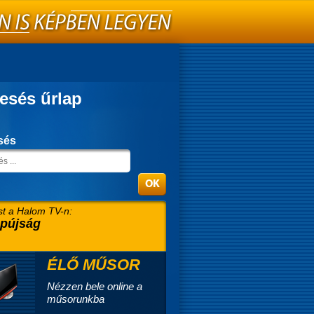
esés űrlap
sés
t a Halom TV-n:
pújság
ÉLŐ MŰSOR
Nézzen bele online a
műsorunkba