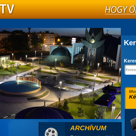
Ker
Kere
Mos
Ké
ARCHÍVUM