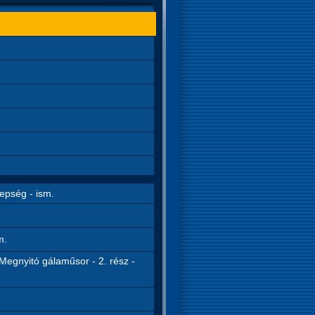
epség - ism.
m.
Megnyitó gálaműsor - 2. rész -