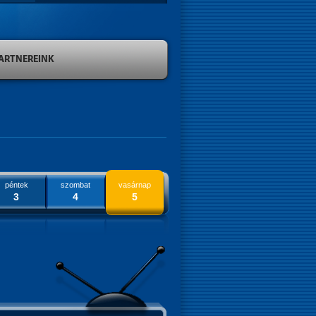
ARTNEREINK
péntek
szombat
vasárnap
3
4
5