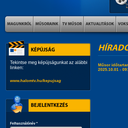
MAGUNKRÓL
MŰSORAINK
TV MŰSOR
AKTUALITÁSOK
VOK
HÍRADÓ 
KÉPÚJSÁG
Tekintse meg képújságunkat az alábbi
Műsor időtart
linken:
2025.10.01 -
09
www.halomtv.hu/kepujsag
BEJELENTKEZÉS
Felhasználónév
*