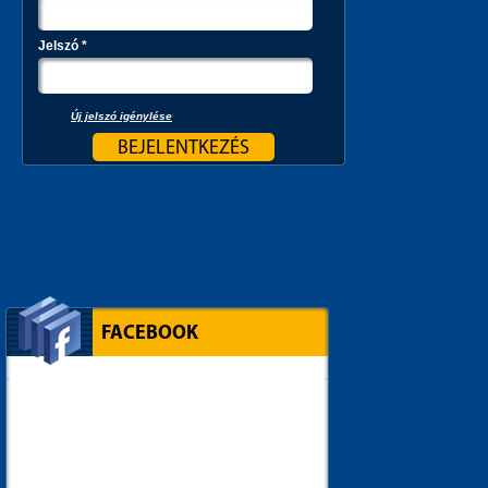
Jelszó
*
Új jelszó igénylése
FACEBOOK