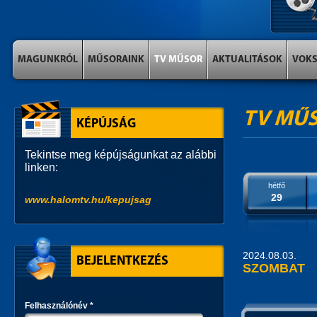
MAGUNKRÓL
MŰSORAINK
TV MŰSOR
AKTUALITÁSOK
VOK
TV MŰ
KÉPÚJSÁG
Tekintse meg képújságunkat az alábbi
linken:
hétfő
29
www.halomtv.hu/kepujsag
2024.08.03.
BEJELENTKEZÉS
SZOMBAT
Felhasználónév
*