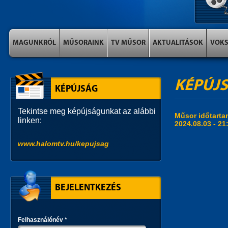
MAGUNKRÓL
MŰSORAINK
TV MŰSOR
AKTUALITÁSOK
VOK
KÉPÚJ
KÉPÚJSÁG
Tekintse meg képújságunkat az alábbi
Műsor időtart
linken:
2024.08.03 - 21
www.halomtv.hu/kepujsag
BEJELENTKEZÉS
Felhasználónév
*