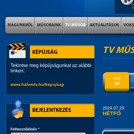
MAGUNKRÓL
MŰSORAINK
TV MŰSOR
AKTUALITÁSOK
VOK
TV MŰ
KÉPÚJSÁG
Tekintse meg képújságunkat az alábbi
linken:
hétfő
29
www.halomtv.hu/kepujsag
2024.07.29.
BEJELENTKEZÉS
HÉTFŐ
Felhasználónév
*