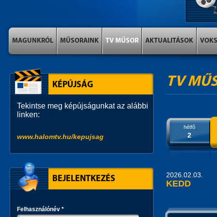
MAGUNKRÓL
MŰSORAINK
TV MŰSOR
AKTUALITÁSOK
VOK
TV MŰ
KÉPÚJSÁG
Tekintse meg képújságunkat az alábbi
linken:
hétfő
2
www.halomtv.hu/kepujsag
2026.02.03.
BEJELENTKEZÉS
KEDD
Felhasználónév
*