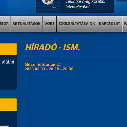
Tekintse meg korábbi
felvételeinket
ŰSOR
AKTUALITÁSOK
VOKS
SZOLGÁLTATÁSAINK
KAPCSOLAT
P
HÍRADÓ - ISM.
 alábbi
Műsor időtartama:
2026.02.03 -
20:15
-
20:30