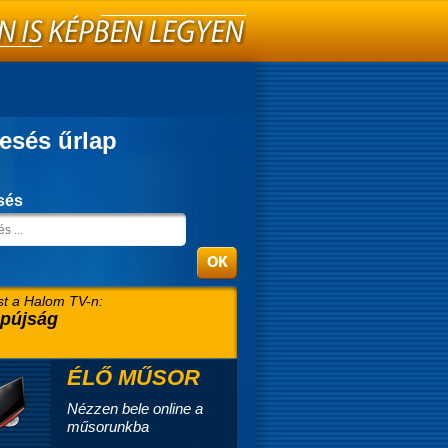
esés űrlap
sés
t a Halom TV-n:
pújság
ÉLŐ MŰSOR
Nézzen bele online a
műsorunkba