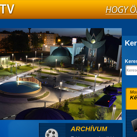
Ker
Kere
Mos
Ké
ARCHÍVUM