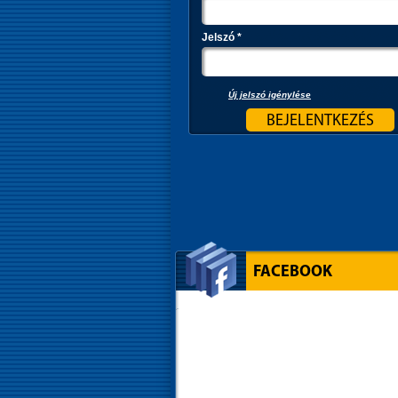
Jelszó
*
Új jelszó igénylése
FACEBOOK