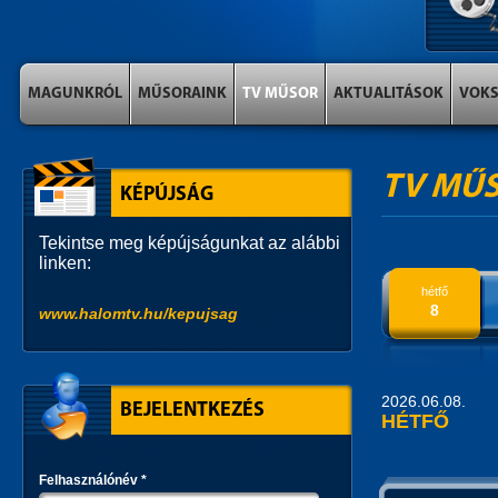
MAGUNKRÓL
MŰSORAINK
TV MŰSOR
AKTUALITÁSOK
VOK
TV MŰ
KÉPÚJSÁG
Tekintse meg képújságunkat az alábbi
linken:
hétfő
8
www.halomtv.hu/kepujsag
2026.06.08.
BEJELENTKEZÉS
HÉTFŐ
Felhasználónév
*