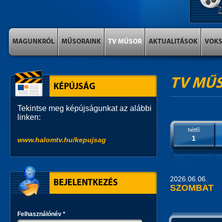
MAGUNKRÓL
MŰSORAINK
TV MŰSOR
AKTUALITÁSOK
VOK
TV MŰ
KÉPÚJSÁG
Tekintse meg képújságunkat az alábbi
linken:
hétfő
1
www.halomtv.hu/kepujsag
2026.06.06.
BEJELENTKEZÉS
SZOMBAT
Felhasználónév
*