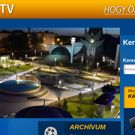
Ker
Kere
Mos
Ké
ARCHÍVUM