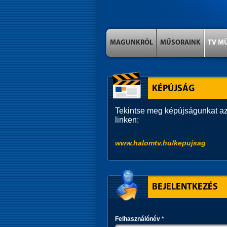
MAGUNKRÓL
MŰSORAINK
TV M
KÉPÚJSÁG
Tekintse meg képújságunkat az
linken:
www.halomtv.hu/kepujsag
BEJELENTKEZÉS
Felhasználónév
*