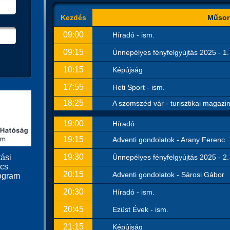
Kezdés
Műsor
09:00
Híradó - ism.
09:15
Ünnepélyes fényfelgyújtás 2025 - 1. 
10:15
Képújság
17:55
Heti Sport - ism.
18:25
A szomszéd vár - turisztikai magazin
19:00
Híradó
19:15
Adventi gondolatok - Arany Ferenc
19:30
Ünnepélyes fényfelgyújtás 2025 - 2.
ási
ács
20:15
Adventi gondolatok - Sárosi Gábor
ogram
20:30
Híradó - ism.
20:45
Ezüst Évek - ism.
21:15
Képújság