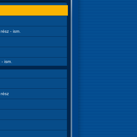
rész - ism.
 - ism.
 rész