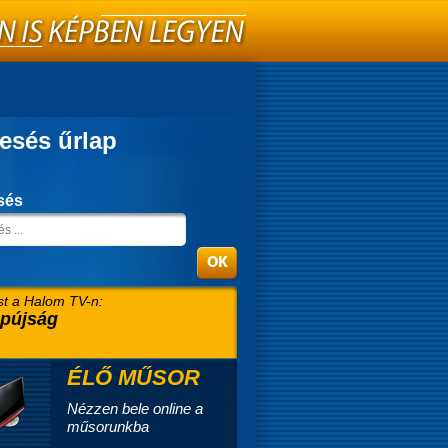
esés űrlap
sés
t a Halom TV-n:
pújság
ÉLŐ MŰSOR
Nézzen bele online a
műsorunkba