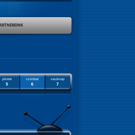
ARTNEREINK
péntek
szombat
vasárnap
5
6
7