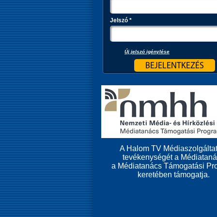
Jelszó
*
Új jelszó igénylése
A Halom TV Médiaszolgáltat
tevékenységét a Médiatan
a Médiatanács Támogatási Pr
keretében támogatja.