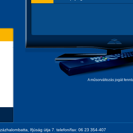
A műsorváltozás jogát fennta
zázhalombatta, Ifjúság útja 7. telefon/fax: 06 23 354-407