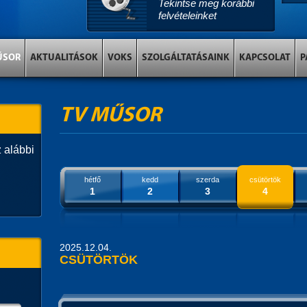
Tekintse meg korábbi
felvételeinket
ŰSOR
AKTUALITÁSOK
VOKS
SZOLGÁLTATÁSAINK
KAPCSOLAT
P
TV MŰSOR
 alábbi
hétfő
kedd
szerda
csütörtök
1
2
3
4
2025.12.04.
CSÜTÖRTÖK