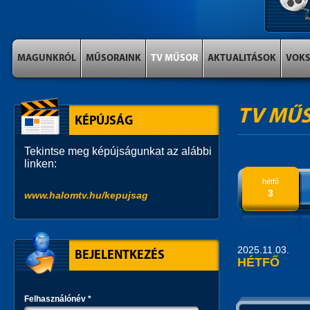
MAGUNKRÓL
MŰSORAINK
TV MŰSOR
AKTUALITÁSOK
VOK
TV MŰ
KÉPÚJSÁG
Tekintse meg képújságunkat az alábbi
linken:
hétfő
3
www.halomtv.hu/kepujsag
2025.11.03.
BEJELENTKEZÉS
HÉTFŐ
Felhasználónév
*