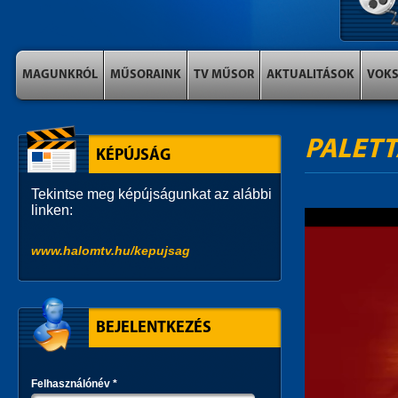
MAGUNKRÓL
MŰSORAINK
TV MŰSOR
AKTUALITÁSOK
VOK
PALETT
KÉPÚJSÁG
Tekintse meg képújságunkat az alábbi
linken:
www.halomtv.hu/kepujsag
BEJELENTKEZÉS
Felhasználónév
*