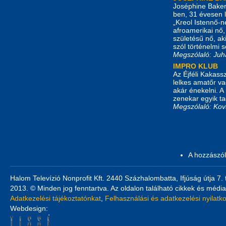
Joséphine Baker
ben, 31 évesen l
„Kreol Istennő-n
afroamerikai nő, 
születésű nő, a
szól történelmi 
Megszólaló: Juh
IMPRO KLUB
Az Éjféli Kakas
lelkes amatőr va
akár énekelni. A
zenekar egyik ta
Megszólaló: Ková
A hozzászó
Halom Televízió Nonprofit Kft. 2440 Százhalombatta, Ifjúság útja 7.
2013. © Minden jog fenntartva. Az oldalon található cikkek és média
Adatkezelési tájékoztatónkat
,
Felhasználási és adatkezelési nyilatk
Webdesign: