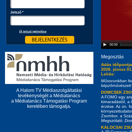
Jelszó
*
Új jelszó igénylése
00:00
Megosztás
Adás időpontj
2026. június 01
Leírás:
Műsorunkban feli
képzőművészeti
A Halom TV Médiaszolgáltatási
DOMCSEK ZS
tevékenységét a Médiatanács
A FOMO egy angol
a Médiatanács Támogatási Program
kimaradástól, a 
keretében támogatja.
érzése. Az ún. f
környezettudato
Zsombor, a Száz
Megszólaló: Do
KALOCSAI ZS
A JP Company Eg