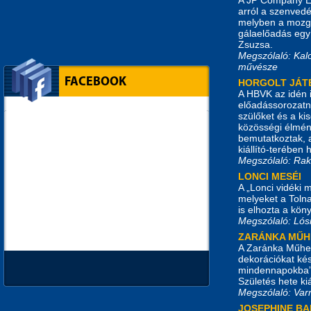
arról a szenvedé
melyben a mozgá
gálaelőadás egy 
Zsuzsa.
Megszólaló: Kal
művésze
FACEBOOK
HORGOLT JÁT
A HBVK az idén 
előadássorozatn
szülőket és a ki
közösségi élmény
bemutatkoztak, a
kiállító-terében 
Megszólaló: Rak
LONCI MESÉI
A „Lonci vidéki 
melyeket a Tolna
is elhozta a köny
Megszólaló: Lósi
ZARÁNKA MŰH
A Zaránka Műhel
dekorációkat kés
mindennapokba”. 
Születés hete kiá
Megszólaló: Var
JOSEPHINE B