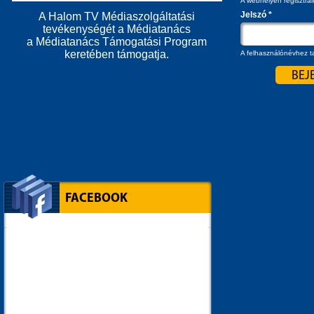
A webhelyen regisztrál
Jelszó
*
A Halom TV Médiaszolgáltatási
tevékenységét a Médiatanács
a Médiatanács Támogatási Program
keretében támogatja.
A felhasználónévhez ta
FACEBOOK