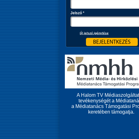
Jelszó
*
Új jelszó igénylése
A Halom TV Médiaszolgáltat
tevékenységét a Médiatan
a Médiatanács Támogatási Pr
keretében támogatja.