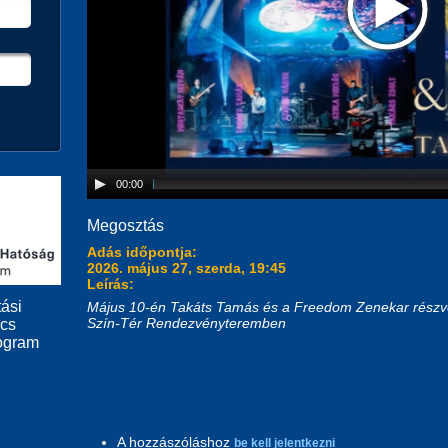
00:00
Megosztás
Adás időpontja:
2026. május 27, szerda, 19:45
Leírás:
ási
Május 10-én Takáts Tamás és a Freedom Zenekar részvéte
Szín-Tér Rendezvényteremben
ács
ogram
A hozzászóláshoz
be kell jelentkezni