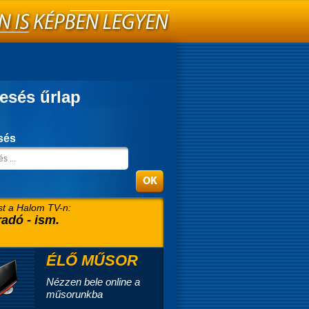
esés űrlap
sés
t a Halom TV-n:
radó - ism.
ÉLŐ MŰSOR
Nézzen bele online a
műsorunkba