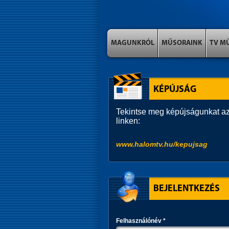
MAGUNKRÓL
MŰSORAINK
TV M
KÉPÚJSÁG
Tekintse meg képújságunkat az
linken:
www.halomtv.hu/kepujsag
BEJELENTKEZÉS
Felhasználónév
*