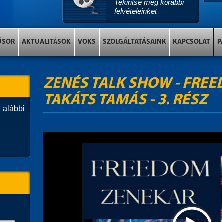
Tekintse meg korábbi
felvételeinket
ŰSOR
AKTUALITÁSOK
VOKS
SZOLGÁLTATÁSAINK
KAPCSOLAT
P
ZENÉS TALK SHOW - FRE
TAKÁTS TAMÁS - 3. RÉSZ
 alábbi