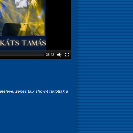
36:42
lével zenés talk show-t tartottak a