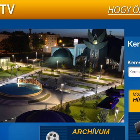
Ker
Kere
Mos
Hí
ARCHÍVUM