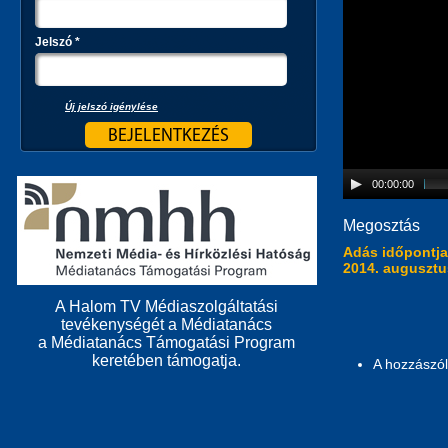
Jelszó
*
Új jelszó igénylése
00:00:00
Megosztás
Adás időpontj
2014. augusztu
A Halom TV Médiaszolgáltatási
tevékenységét a Médiatanács
a Médiatanács Támogatási Program
keretében támogatja.
A hozzászó