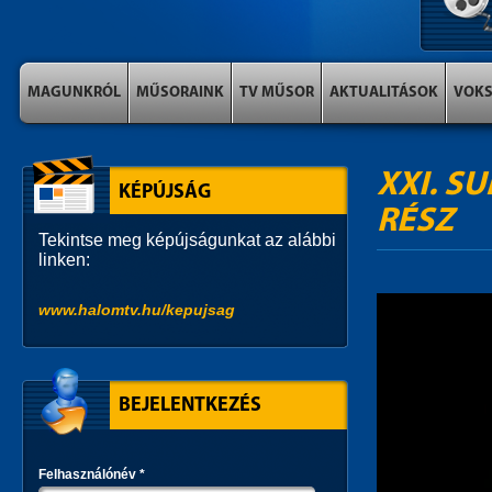
MAGUNKRÓL
MŰSORAINK
TV MŰSOR
AKTUALITÁSOK
VOK
XXI. S
KÉPÚJSÁG
RÉSZ
Tekintse meg képújságunkat az alábbi
linken:
www.halomtv.hu/kepujsag
BEJELENTKEZÉS
Felhasználónév
*