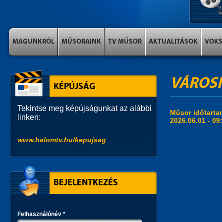
MAGUNKRÓL
MŰSORAINK
TV MŰSOR
AKTUALITÁSOK
VOK
VÁROSI
KÉPÚJSÁG
Tekintse meg képújságunkat az alábbi
Műsor időtart
linken:
2026.06.01 -
09
www.halomtv.hu/kepujsag
BEJELENTKEZÉS
Felhasználónév
*