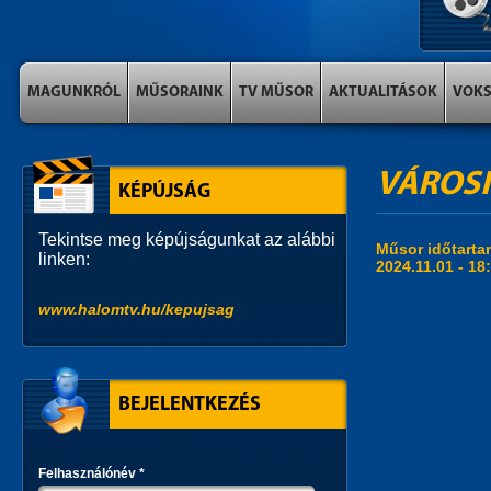
MAGUNKRÓL
MŰSORAINK
TV MŰSOR
AKTUALITÁSOK
VOK
VÁROSI
KÉPÚJSÁG
Tekintse meg képújságunkat az alábbi
Műsor időtart
linken:
2024.11.01 -
18
www.halomtv.hu/kepujsag
BEJELENTKEZÉS
Felhasználónév
*