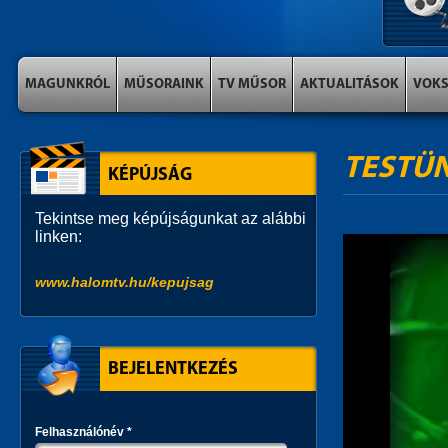
MAGUNKRÓL
MŰSORAINK
TV MŰSOR
AKTUALITÁSOK
VOK
TESTÜN
KÉPÚJSÁG
Tekintse meg képújságunkat az alábbi
linken:
www.halomtv.hu/kepujsag
BEJELENTKEZÉS
Felhasználónév
*