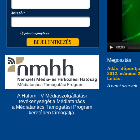
Jelszó
*
Új jelszó igénylése
00:00
Megosztás
Adás időpontj
2012. március 2
Leírás:
A nemi szervek
A Halom TV Médiaszolgáltatási
tevékenységét a Médiatanács
a Médiatanács Támogatási Program
keretében támogatja.