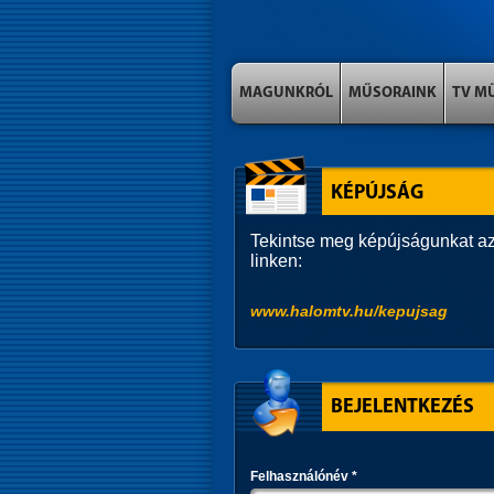
MAGUNKRÓL
MŰSORAINK
TV M
KÉPÚJSÁG
Tekintse meg képújságunkat az
linken:
www.halomtv.hu/kepujsag
BEJELENTKEZÉS
Felhasználónév
*