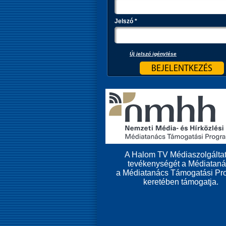
Jelszó
*
Új jelszó igénylése
A Halom TV Médiaszolgáltat
tevékenységét a Médiatan
a Médiatanács Támogatási Pr
keretében támogatja.