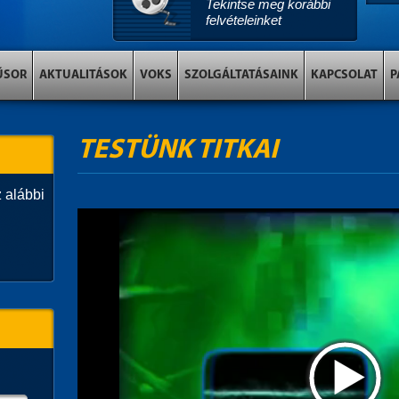
Tekintse meg korábbi
felvételeinket
ŰSOR
AKTUALITÁSOK
VOKS
SZOLGÁLTATÁSAINK
KAPCSOLAT
P
TESTÜNK TITKAI
 alábbi