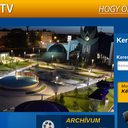
Ker
Kere
Mos
Ké
ARCHÍVUM