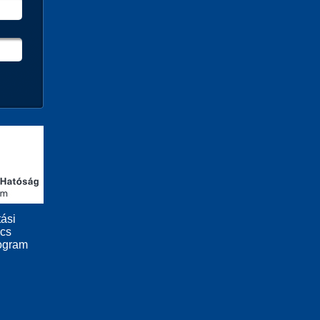
ási
ács
ogram