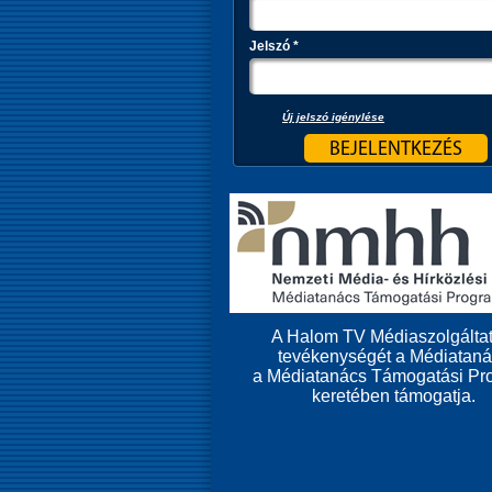
Jelszó
*
Új jelszó igénylése
A Halom TV Médiaszolgáltat
tevékenységét a Médiatan
a Médiatanács Támogatási Pr
keretében támogatja.