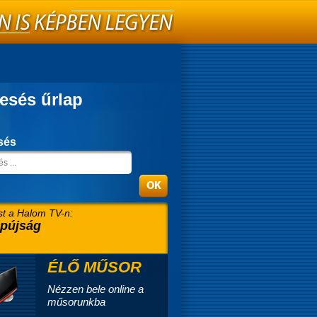
esés űrlap
sés
t a Halom TV-n:
pújság
ÉLŐ MŰSOR
Nézzen bele online a
műsorunkba