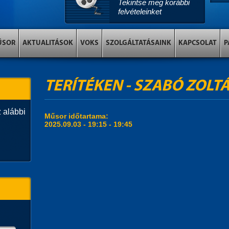
Tekintse meg korábbi
felvételeinket
ŰSOR
AKTUALITÁSOK
VOKS
SZOLGÁLTATÁSAINK
KAPCSOLAT
P
TERÍTÉKEN - SZABÓ ZOLT
 alábbi
Műsor időtartama:
2025.09.03 -
19:15
-
19:45