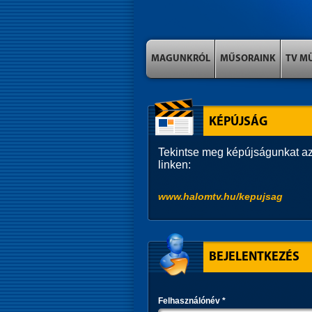
MAGUNKRÓL
MŰSORAINK
TV M
KÉPÚJSÁG
Tekintse meg képújságunkat az
linken:
www.halomtv.hu/kepujsag
BEJELENTKEZÉS
Felhasználónév
*