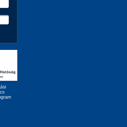
ási
ács
ogram