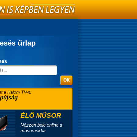
esés űrlap
sés
t a Halom TV-n:
pújság
ÉLŐ MŰSOR
Nézzen bele online a
műsorunkba