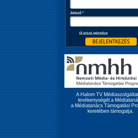
Jelszó
*
Új jelszó igénylése
A Halom TV Médiaszolgáltat
tevékenységét a Médiatan
a Médiatanács Támogatási Pr
keretében támogatja.