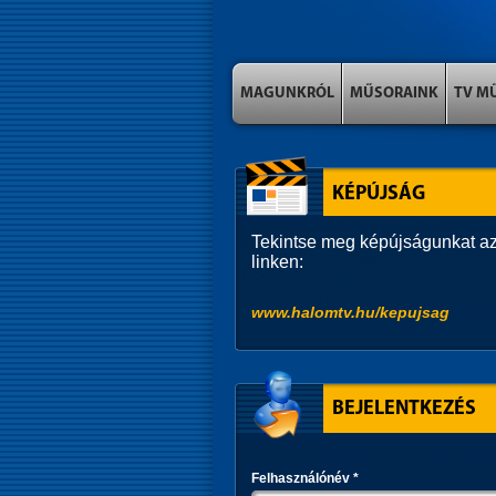
MAGUNKRÓL
MŰSORAINK
TV M
KÉPÚJSÁG
Tekintse meg képújságunkat az
linken:
www.halomtv.hu/kepujsag
BEJELENTKEZÉS
Felhasználónév
*