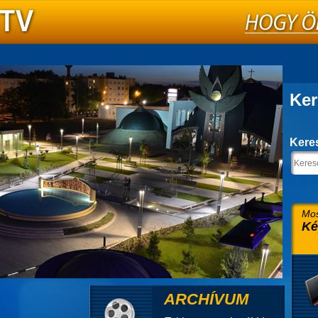
Ker
Kere
Mos
Ké
ARCHÍVUM