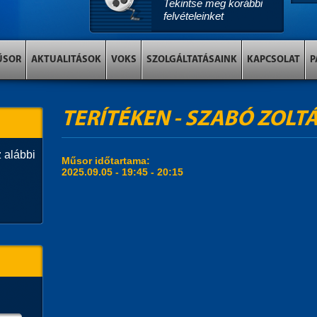
Tekintse meg korábbi
felvételeinket
ŰSOR
AKTUALITÁSOK
VOKS
SZOLGÁLTATÁSAINK
KAPCSOLAT
P
TERÍTÉKEN - SZABÓ ZOLTÁN
 alábbi
Műsor időtartama:
2025.09.05 -
19:45
-
20:15