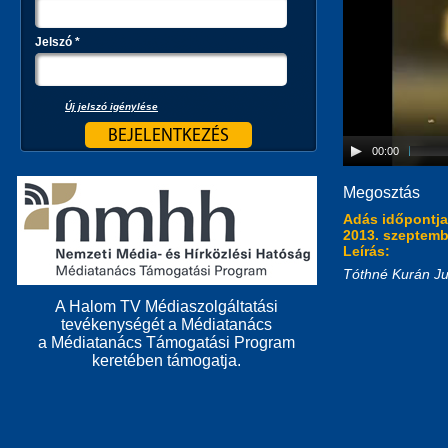
Jelszó
*
Új jelszó igénylése
00:00
Megosztás
Adás időpontj
2013. szeptembe
Leírás:
Tóthné Kurán Ju
A Halom TV Médiaszolgáltatási
tevékenységét a Médiatanács
a Médiatanács Támogatási Program
keretében támogatja.