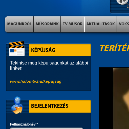
MAGUNKRÓL
MŰSORAINK
TV MŰSOR
AKTUALITÁSOK
VOK
TERÍTÉ
KÉPÚJSÁG
Tekintse meg képújságunkat az alábbi
linken:
www.halomtv.hu/kepujsag
BEJELENTKEZÉS
Felhasználónév
*