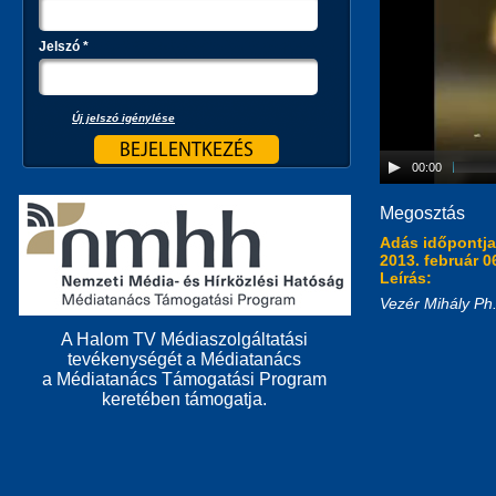
Jelszó
*
Új jelszó igénylése
00:00
Megosztás
Adás időpontj
2013. február 0
Leírás:
Vezér Mihály Ph
A Halom TV Médiaszolgáltatási
tevékenységét a Médiatanács
a Médiatanács Támogatási Program
keretében támogatja.