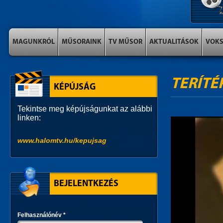
MAGUNKRÓL
MŰSORAINK
TV MŰSOR
AKTUALITÁSOK
VOK
TERÍTÉ
KÉPÚJSÁG
Tekintse meg képújságunkat az alábbi
linken:
www.halomtv.hu/kepujsag
BEJELENTKEZÉS
Felhasználónév
*