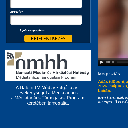
Jelszó
*
Új jelszó igénylése
00:00
Megosztás
Adás időpontj
2026. május 28,
A Halom TV Médiaszolgáltatási
Leírás:
tevékenységét a Médiatanács
Idén harmadik a
a Médiatanács Támogatási Program
amelyen ő is elő
keretében támogatja.