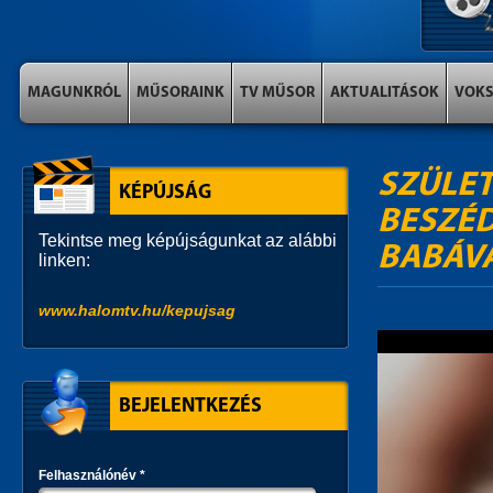
MAGUNKRÓL
MŰSORAINK
TV MŰSOR
AKTUALITÁSOK
VOK
SZÜLET
KÉPÚJSÁG
BESZÉD
Tekintse meg képújságunkat az alábbi
BABÁVA
linken:
www.halomtv.hu/kepujsag
BEJELENTKEZÉS
Felhasználónév
*