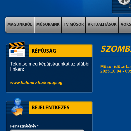
MAGUNKRÓL
MŰSORAINK
TV MŰSOR
AKTUALITÁSOK
VOK
SZOMBA
KÉPÚJSÁG
Tekintse meg képújságunkat az alábbi
Műsor időtart
linken:
2025.10.04 -
09
www.halomtv.hu/kepujsag
BEJELENTKEZÉS
Felhasználónév
*