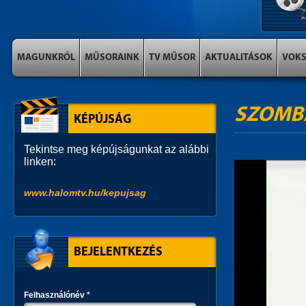
MAGUNKRÓL
MŰSORAINK
TV MŰSOR
AKTUALITÁSOK
VOK
SZOMB
KÉPÚJSÁG
Tekintse meg képújságunkat az alábbi
linken:
www.halomtv.hu/kepujsag
BEJELENTKEZÉS
Felhasználónév
*