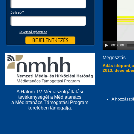
Jelszó
*
Új jelszó igénylése
00:00:00
Megosztás
Adás időpontj
2013. december
A Halom TV Médiaszolgáltatási
tevékenységét a Médiatanács
A hozzászó
a Médiatanács Támogatási Program
keretében támogatja.