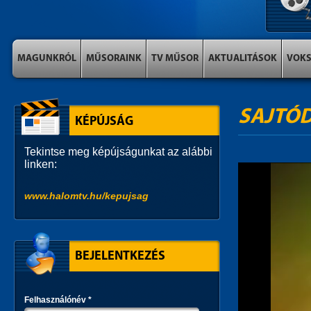
MAGUNKRÓL
MŰSORAINK
TV MŰSOR
AKTUALITÁSOK
VOK
SAJTÓD
KÉPÚJSÁG
Tekintse meg képújságunkat az alábbi
linken:
www.halomtv.hu/kepujsag
BEJELENTKEZÉS
Felhasználónév
*