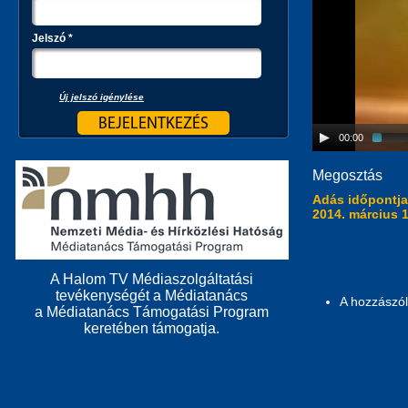
Jelszó
*
Új jelszó igénylése
00:00
Megosztás
Adás időpontj
2014. március 
A Halom TV Médiaszolgáltatási
tevékenységét a Médiatanács
A hozzászó
a Médiatanács Támogatási Program
keretében támogatja.