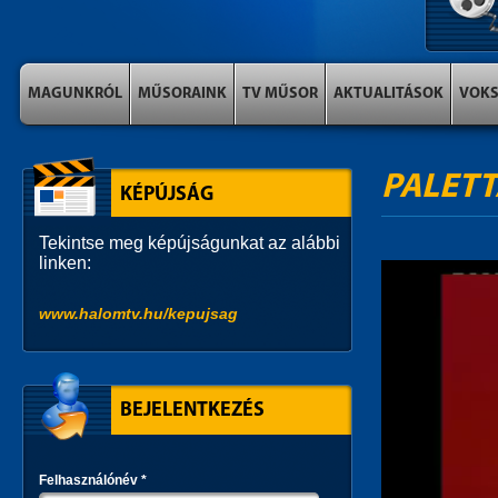
MAGUNKRÓL
MŰSORAINK
TV MŰSOR
AKTUALITÁSOK
VOK
PALETT
KÉPÚJSÁG
Tekintse meg képújságunkat az alábbi
linken:
www.halomtv.hu/kepujsag
BEJELENTKEZÉS
Felhasználónév
*