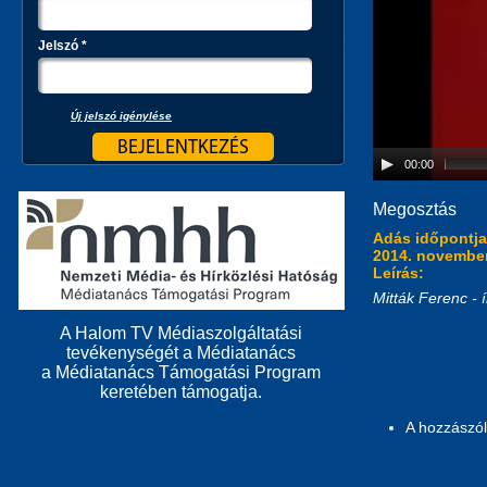
Jelszó
*
Új jelszó igénylése
00:00
Megosztás
Adás időpontj
2014. november
Leírás:
Mitták Ferenc - í
A Halom TV Médiaszolgáltatási
tevékenységét a Médiatanács
a Médiatanács Támogatási Program
keretében támogatja.
A hozzászó