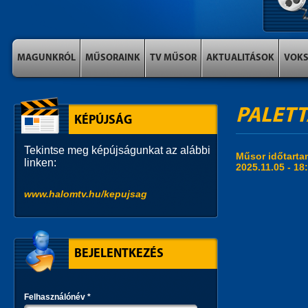
MAGUNKRÓL
MŰSORAINK
TV MŰSOR
AKTUALITÁSOK
VOK
PALETTA
KÉPÚJSÁG
Tekintse meg képújságunkat az alábbi
Műsor időtart
linken:
2025.11.05 -
18
www.halomtv.hu/kepujsag
BEJELENTKEZÉS
Felhasználónév
*