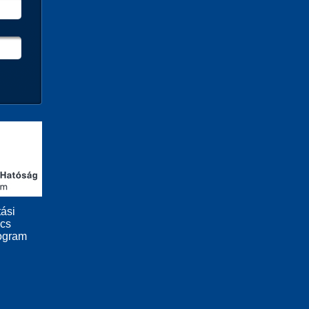
ási
ács
ogram