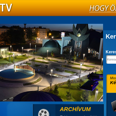
Ker
Kere
Mos
Ké
ARCHÍVUM