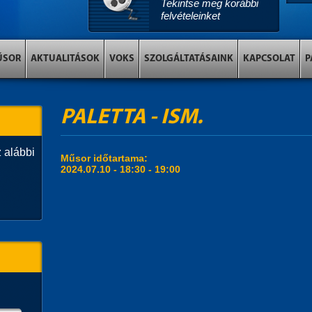
Tekintse meg korábbi
felvételeinket
ŰSOR
AKTUALITÁSOK
VOKS
SZOLGÁLTATÁSAINK
KAPCSOLAT
P
PALETTA - ISM.
 alábbi
Műsor időtartama:
2024.07.10 -
18:30
-
19:00