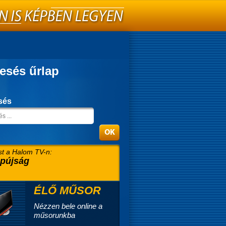
esés űrlap
sés
t a Halom TV-n:
pújság
ÉLŐ MŰSOR
Nézzen bele online a
műsorunkba