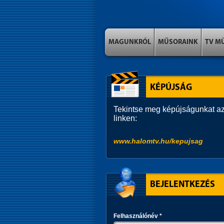
MAGUNKRÓL
MŰSORAINK
TV M
KÉPÚJSÁG
Tekintse meg képújságunkat az
linken:
www.halomtv.hu/kepujsag
BEJELENTKEZÉS
Felhasználónév
*