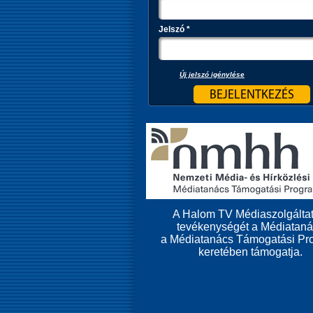
Jelszó
*
Új jelszó igénylése
A Halom TV Médiaszolgáltat
tevékenységét a Médiatan
a Médiatanács Támogatási Pr
keretében támogatja.