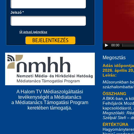
Jelszó
*
Új jelszó igénylése
00:00
Megosztás
Adás időpontj
2026. április 20
Leírás:
Műsorunkban bes
százhalombattai é
A Halom TV Médiaszolgáltatási
ÖSSZHANG
tevékenységét a Médiatanács
A BKK-ban, a kö
a Médiatanács Támogatási Program
Felhőjárók Mozdu
keretében támogatja.
kapcsolódásról, 
Megszólaló: Réd
Szélpál Stefi –
ÉRTÉKTÚRA
Hagyományteremt
Napja” rendezvén