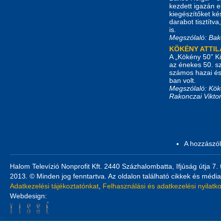
kezdett igazán e
kiegészítőket ké
darabot tisztítv
is.
Megszólaló: Bak
KÖKÉNY ATTI
A „Kökény 50” Kö
az énekes 50. s
számos hazai és 
ban volt.
Megszólaló: Köké
Rakonczai Viktor
A hozzászó
Halom Televízió Nonprofit Kft. 2440 Százhalombatta, Ifjúság útja 7.
2013. © Minden jog fenntartva. Az oldalon található cikkek és média
Adatkezelési tájékoztatónkat
,
Felhasználási és adatkezelési nyilatk
Webdesign: