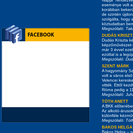
eseménye volt a
korábban bekerült
de szintén újdon
szolgálta, hogy 
köztudatban ben
Megszólaló: Ta
FACEBOOK
DUDÁS KRISZT
Dudás Kriszta ké
képzőművészet-te
már 3 évvel ezel
ezúttal is a legú
Megszólaló: Dud
SZENT MÁRK
A hagyomány Szen
volt a város els
Velencei keresk
vitték. Ettől ke
Róma pedig a 11.
Megszólaló: Juh
TÓTH ANETT
A BKK előterében
Az alkotó-árusok 
különféle kézmű
Megszólaló: Tót
BAKOS HELGA
Bakos Helga – s