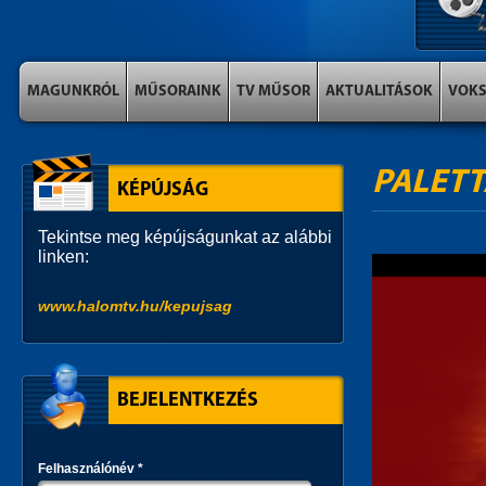
MAGUNKRÓL
MŰSORAINK
TV MŰSOR
AKTUALITÁSOK
VOK
PALETT
KÉPÚJSÁG
Tekintse meg képújságunkat az alábbi
linken:
www.halomtv.hu/kepujsag
BEJELENTKEZÉS
Felhasználónév
*