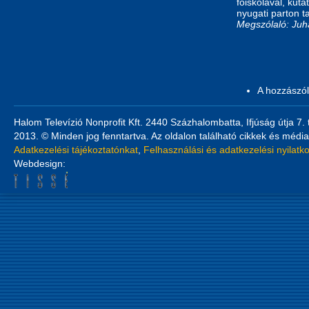
főiskolával, kuta
nyugati parton t
Megszólaló: Juh
A hozzászó
Halom Televízió Nonprofit Kft. 2440 Százhalombatta, Ifjúság útja 7.
2013. © Minden jog fenntartva. Az oldalon található cikkek és média
Adatkezelési tájékoztatónkat
,
Felhasználási és adatkezelési nyilatk
Webdesign: