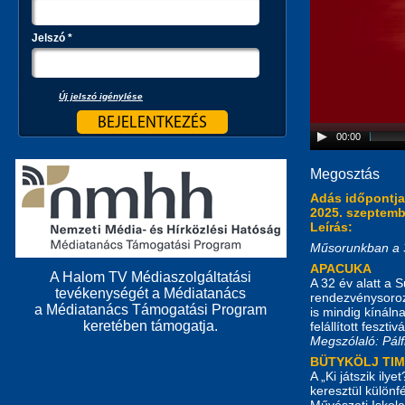
Jelszó
*
Új jelszó igénylése
00:00
Megosztás
Adás időpontj
2025. szeptembe
Leírás:
Műsorunkban a 
APACUKA
A Halom TV Médiaszolgáltatási
A 32 év alatt a 
tevékenységét a Médiatanács
rendezvénysoroz
a Médiatanács Támogatási Program
is mindig kínáln
keretében támogatja.
felállított feszt
Megszólaló: Pálf
BÜTYKÖLJ TIM
A „Ki játszik i
keresztül különf
Művészeti Iskola