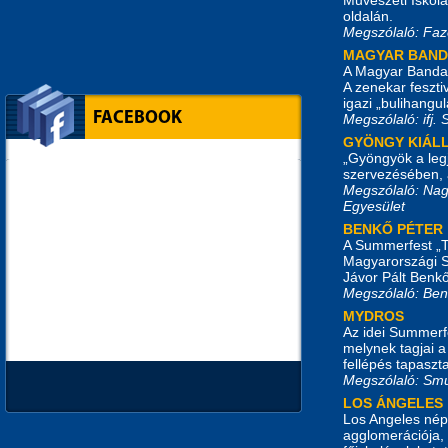
oldalán.
Megszólaló: Faz
MAGYAR BAN
A Magyar Banda 
A zenekar feszti
igazi „bulihangul
FACEBOOK
Megszólaló: ifj.
GYÖNGY KIÁLL
„Gyöngyök a legj
szervezésében, 
Megszólaló: Nag
Egyesület
BENKŐ PÉTER
A Summerfest „T
Magyarországi S
Jávor Pált Benkő
Megszólaló: Ben
MYDROS
Az idei Summerf
melynek tagjai 
fellépés tapaszt
Megszólaló: Sm
LOS ÁNGELES
Los Angeles nép
agglomerációja, 