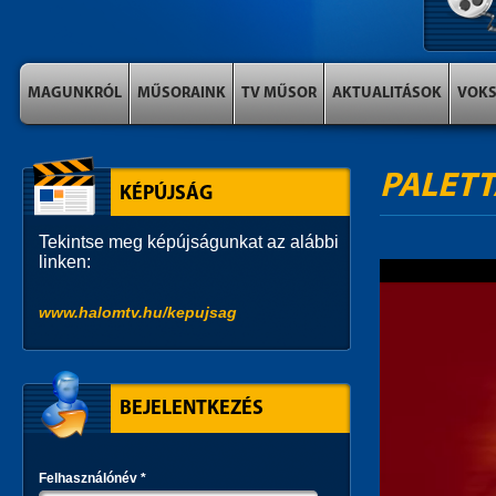
MAGUNKRÓL
MŰSORAINK
TV MŰSOR
AKTUALITÁSOK
VOK
PALETT
KÉPÚJSÁG
Tekintse meg képújságunkat az alábbi
linken:
www.halomtv.hu/kepujsag
BEJELENTKEZÉS
Felhasználónév
*