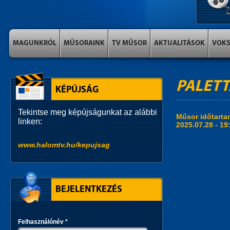
MAGUNKRÓL
MŰSORAINK
TV MŰSOR
AKTUALITÁSOK
VOK
PALETT
KÉPÚJSÁG
Tekintse meg képújságunkat az alábbi
Műsor időtart
linken:
2025.07.28 -
19
www.halomtv.hu/kepujsag
BEJELENTKEZÉS
Felhasználónév
*