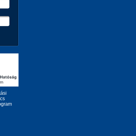
ási
ács
ogram