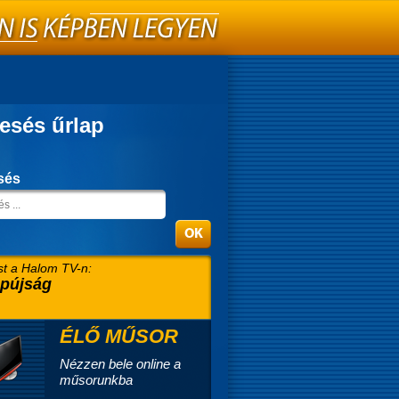
esés űrlap
sés
t a Halom TV-n:
pújság
ÉLŐ MŰSOR
Nézzen bele online a
műsorunkba