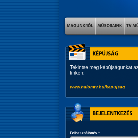
MAGUNKRÓL
MŰSORAINK
TV M
KÉPÚJSÁG
Tekintse meg képújságunkat az
linken:
www.halomtv.hu/kepujsag
BEJELENTKEZÉS
Felhasználónév
*