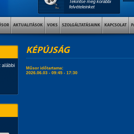
Tekintse meg korábbi
felvételeinket
ŰSOR
AKTUALITÁSOK
VOKS
SZOLGÁLTATÁSAINK
KAPCSOLAT
P
KÉPÚJSÁG
 alábbi
Műsor időtartama:
2026.06.03 -
09:45
-
17:30