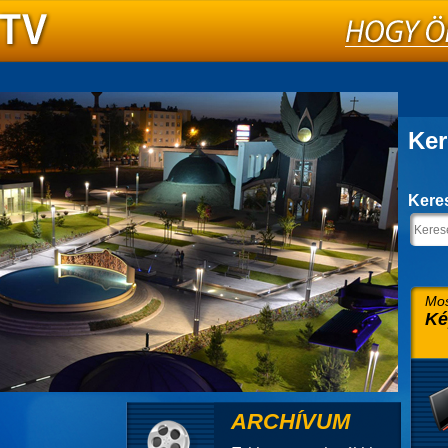
Ker
Kere
Mos
Ké
ARCHÍVUM