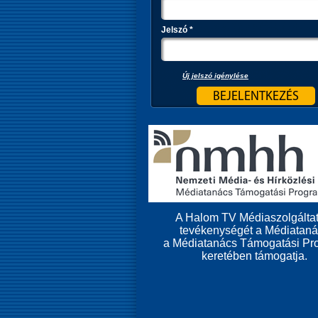
Jelszó
*
Új jelszó igénylése
A Halom TV Médiaszolgáltat
tevékenységét a Médiatan
a Médiatanács Támogatási Pr
keretében támogatja.