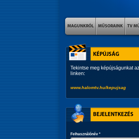
MAGUNKRÓL
MŰSORAINK
TV M
KÉPÚJSÁG
Tekintse meg képújságunkat az
linken:
www.halomtv.hu/kepujsag
BEJELENTKEZÉS
Felhasználónév
*