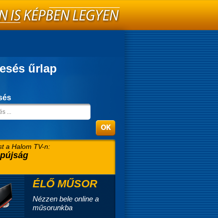
esés űrlap
sés
t a Halom TV-n:
pújság
ÉLŐ MŰSOR
Nézzen bele online a
műsorunkba