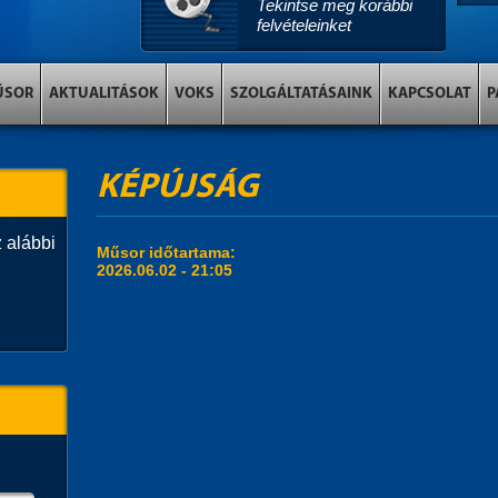
Tekintse meg korábbi
felvételeinket
ŰSOR
AKTUALITÁSOK
VOKS
SZOLGÁLTATÁSAINK
KAPCSOLAT
P
KÉPÚJSÁG
 alábbi
Műsor időtartama:
2026.06.02 - 21:05