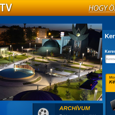
Ker
Kere
Mos
Ké
ARCHÍVUM