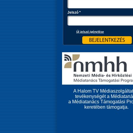
Jelszó
*
Új jelszó igénylése
A Halom TV Médiaszolgáltat
tevékenységét a Médiatan
a Médiatanács Támogatási Pr
keretében támogatja.