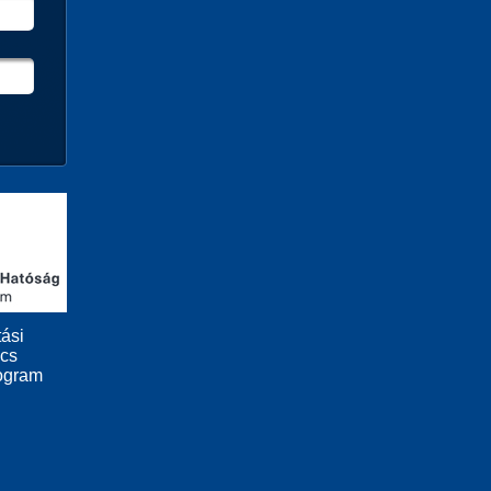
ási
ács
ogram