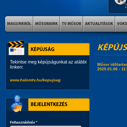
MAGUNKRÓL
MŰSORAINK
TV MŰSOR
AKTUALITÁSOK
VOK
KÉPÚJ
KÉPÚJSÁG
Tekintse meg képújságunkat az alábbi
Műsor időtart
linken:
2025.01.06 -
11
www.halomtv.hu/kepujsag
BEJELENTKEZÉS
Felhasználónév
*