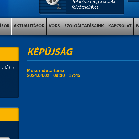
Tekintse meg korábbi
felvételeinket
ŰSOR
AKTUALITÁSOK
VOKS
SZOLGÁLTATÁSAINK
KAPCSOLAT
P
KÉPÚJSÁG
 alábbi
Műsor időtartama:
2024.04.02 -
09:30
-
17:45