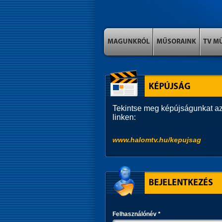
MAGUNKRÓL
MŰSORAINK
TV M
KÉPÚJSÁG
Tekintse meg képújságunkat az
linken:
www.halomtv.hu/kepujsag
BEJELENTKEZÉS
Felhasználónév
*