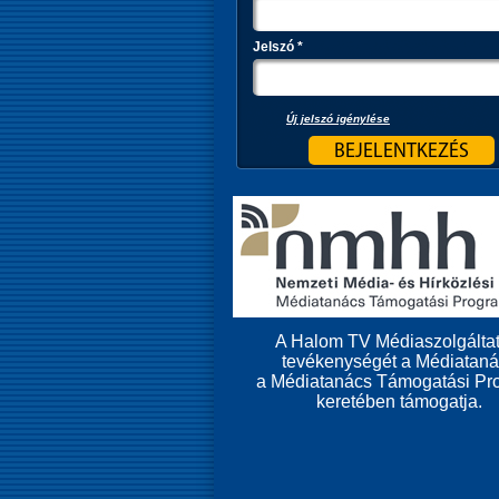
Jelszó
*
Új jelszó igénylése
A Halom TV Médiaszolgáltat
tevékenységét a Médiatan
a Médiatanács Támogatási Pr
keretében támogatja.