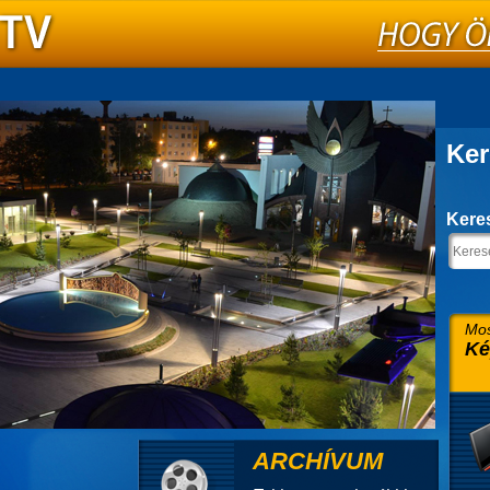
Ker
Kere
Mos
Ké
ARCHÍVUM