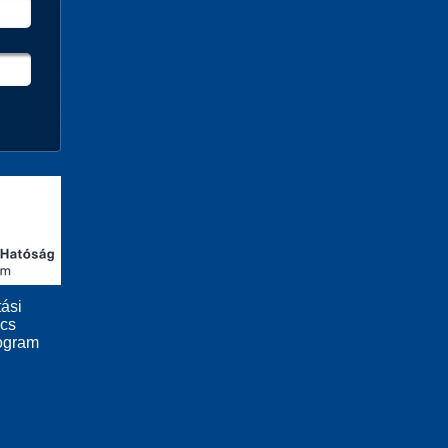
ási
ács
ogram