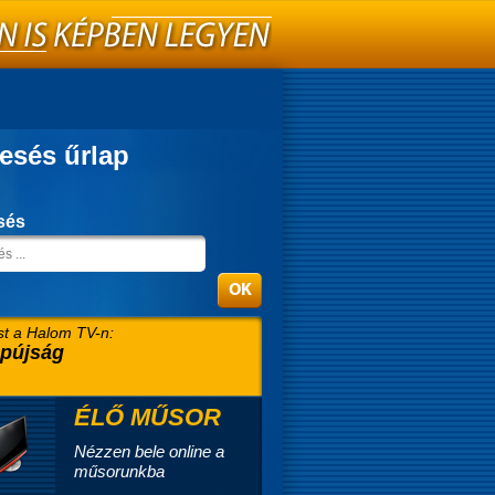
esés űrlap
sés
t a Halom TV-n:
pújság
ÉLŐ MŰSOR
Nézzen bele online a
műsorunkba