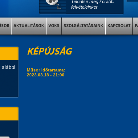
Tekintse meg korábbi
felvételeinket
ŰSOR
AKTUALITÁSOK
VOKS
SZOLGÁLTATÁSAINK
KAPCSOLAT
P
KÉPÚJSÁG
 alábbi
Műsor időtartama:
2023.03.18 - 21:00