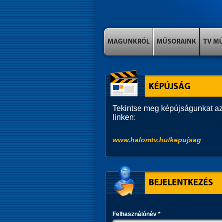
MAGUNKRÓL
MŰSORAINK
TV M
KÉPÚJSÁG
Tekintse meg képújságunkat az
linken:
www.halomtv.hu/kepujsag
BEJELENTKEZÉS
Felhasználónév
*