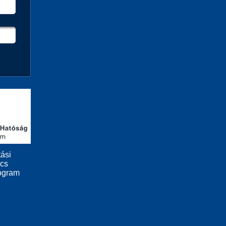
ási
ács
ogram