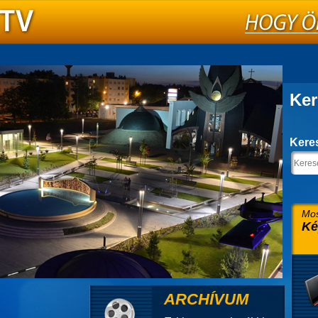
Ker
Kere
Mos
Ké
ARCHÍVUM