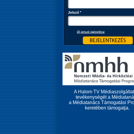
Jelszó
*
Új jelszó igénylése
A Halom TV Médiaszolgáltat
tevékenységét a Médiatan
a Médiatanács Támogatási Pr
keretében támogatja.