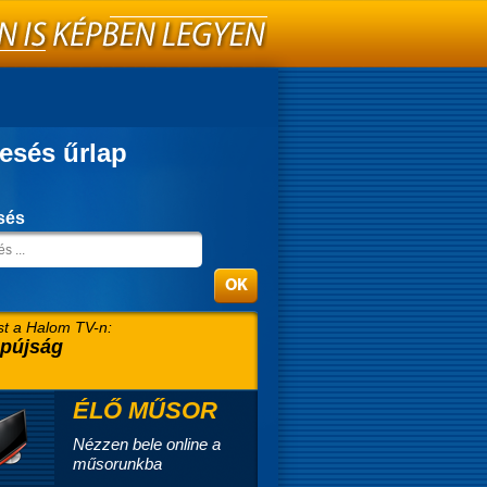
esés űrlap
sés
t a Halom TV-n:
pújság
ÉLŐ MŰSOR
Nézzen bele online a
műsorunkba