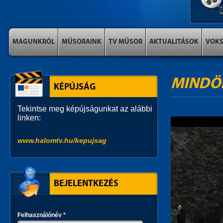
MAGUNKRÓL
MŰSORAINK
TV MŰSOR
AKTUALITÁSOK
VOK
MINDÖR
KÉPÚJSÁG
Tekintse meg képújságunkat az alábbi
linken:
www.halomtv.hu/kepujsag
BEJELENTKEZÉS
Felhasználónév
*