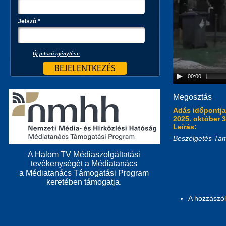
Jelszó
*
Új jelszó igénylése
00:00
Megosztás
Adás időpontj
2025. október 3
Leírás:
Beszélgetés Tam
A Halom TV Médiaszolgáltatási
tevékenységét a Médiatanács
a Médiatanács Támogatási Program
keretében támogatja.
A hozzászó