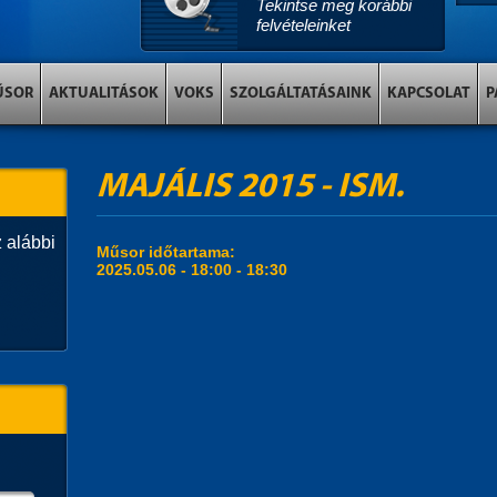
Tekintse meg korábbi
felvételeinket
ŰSOR
AKTUALITÁSOK
VOKS
SZOLGÁLTATÁSAINK
KAPCSOLAT
P
MAJÁLIS 2015 - ISM.
 alábbi
Műsor időtartama:
2025.05.06 -
18:00
-
18:30