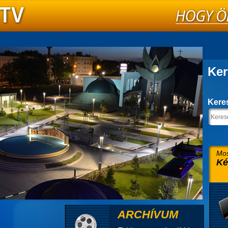
Ker
Kere
Mos
Ké
ARCHÍVUM