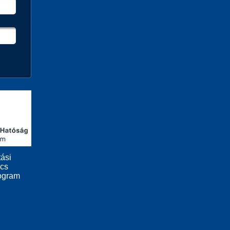
ási
ács
ogram