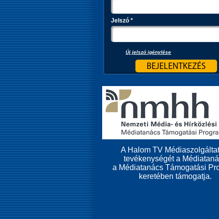
Jelszó
*
Új jelszó igénylése
A Halom TV Médiaszolgáltat
tevékenységét a Médiatan
a Médiatanács Támogatási Pr
keretében támogatja.