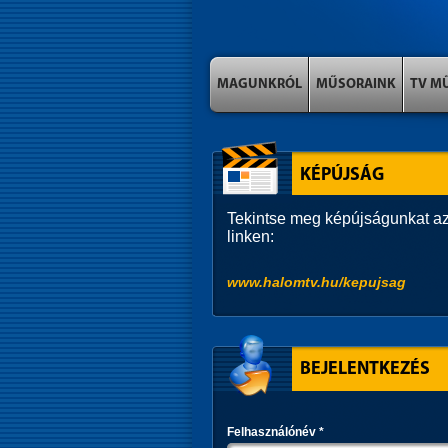
MAGUNKRÓL
MŰSORAINK
TV M
KÉPÚJSÁG
Tekintse meg képújságunkat az
linken:
www.halomtv.hu/kepujsag
BEJELENTKEZÉS
Felhasználónév
*