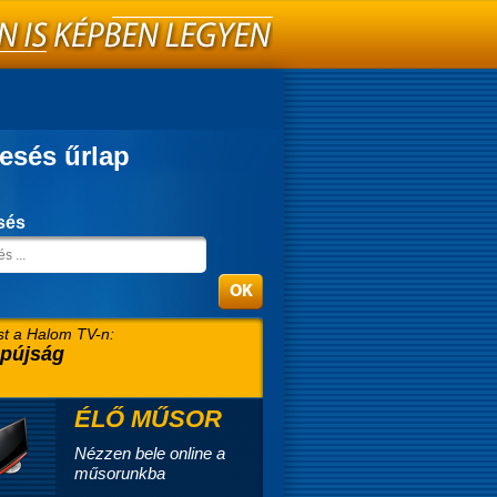
esés űrlap
sés
t a Halom TV-n:
pújság
ÉLŐ MŰSOR
Nézzen bele online a
műsorunkba