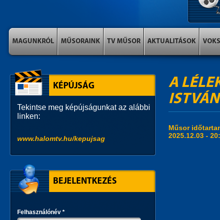
MAGUNKRÓL
MŰSORAINK
TV MŰSOR
AKTUALITÁSOK
VOK
A LÉLE
KÉPÚJSÁG
ISTVÁN
Tekintse meg képújságunkat az alábbi
linken:
Műsor időtart
2025.12.03 -
20
www.halomtv.hu/kepujsag
BEJELENTKEZÉS
Felhasználónév
*